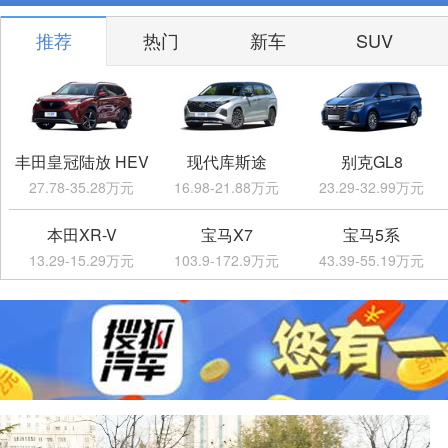
推荐
热门
新车
SUV
丰田皇冠陆放 HEV
现代库斯途
别克GL8
27.78-35.28万元
16.98-21.88万元
23.29-32.99万元
本田XR-V
宝马X7
宝马5系
13.29-15.29万元
103.9-172.9万元
43.39-55.19万元