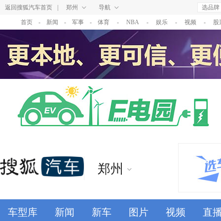
返回搜狐汽车首页
|
郑州
导航
选品牌
首页
-
新闻
-
军事
-
体育
-
NBA
-
娱乐
-
视频
-
股
郑州
车型库
新闻
新车
图片
视频
直