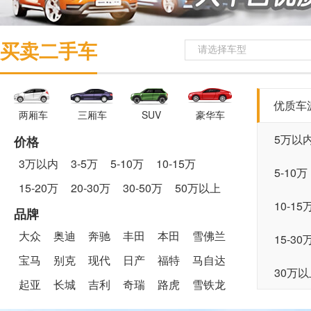
买卖二手车
请选择车型
优质车
两厢车
三厢车
SUV
豪华车
5万以
价格
3万以内
3-5万
5-10万
10-15万
5-10万
15-20万
20-30万
30-50万
50万以上
10-15
品牌
大众
奥迪
奔驰
丰田
本田
雪佛兰
15-30
宝马
别克
现代
日产
福特
马自达
30万以
起亚
长城
吉利
奇瑞
路虎
雪铁龙