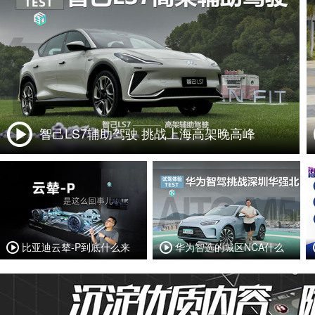
智己LS7辅助驾驶 挑战上海高架晚高峰
比亚迪云辇-P到底什么来
华为智选的城区NCA什么
头？
样？